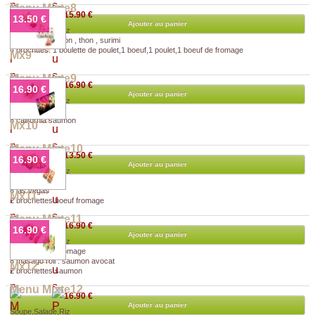
Menu Mixte8
15.90 €
13.50 €
Ajouter au panier
Soupe,Salade,Riz
3 temaki : saumon , thon , surimi
4 brochttes: 1 boulette de poulet,1 boeuf,1 poulet,1 boeuf de fromage
Mx9
Menu Mixte9
16.90 €
16.90 €
Ajouter au panier
Soupe,Salade,Riz
6 raviolis grillés
8 california saumon
Mx10
Menu Mixte10
13.50 €
16.90 €
Ajouter au panier
Soupe,Salade,Riz
8 printemps rolls
8 las vegas
Mx11
2 brochettes boeuf fromage
Menu Mixte11
16.90 €
16.90 €
Ajouter au panier
Soupe,Salade,Riz
8 saumon roll fromage
8 masago roll : saumon avocat
Mx12
2 brochettes saumon
Menu Mixte12
16.90 €
Ajouter au panier
Soupe,Salade,Riz